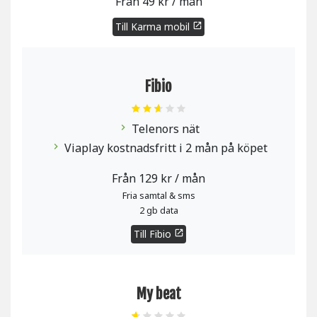
Från 49 kr / mån
Till Karma mobil
open_in_new
Fibio
Telenors nät
chevron_right
Viaplay kostnadsfritt i 2 mån på köpet
chevron_right
Från 129 kr / mån
Fria samtal & sms
2 gb data
Till Fibio
open_in_new
My beat