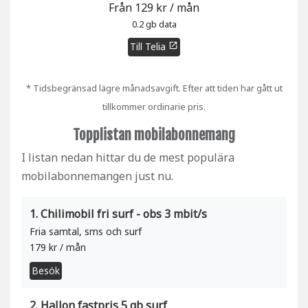
Från 129 kr / mån
0.2 gb data
Till Telia
open_in_new
* Tidsbegränsad lägre månadsavgift. Efter att tiden har gått ut
tillkommer ordinarie pris.
Topplistan mobilabonnemang
I listan nedan hittar du de mest populära
mobilabonnemangen just nu.
1. Chilimobil fri surf - obs 3 mbit/s
Fria samtal, sms och surf
179 kr / mån
Besök
2. Hallon fastpris 5 gb surf