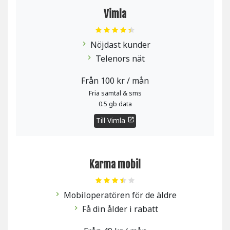
Vimla
Nöjdast kunder
chevron_right
Telenors nät
chevron_right
Från 100 kr / mån
Fria samtal & sms
0.5 gb data
Till Vimla
open_in_new
Karma mobil
Mobiloperatören för de äldre
chevron_right
Få din ålder i rabatt
chevron_right