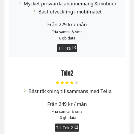
Mycket prisvärda abonnemang & mobiler
chevron_right
Bäst utveckling i mobilnätet
chevron_right
Från 229 kr / mån
Fria samtal & sms
6 gb data
Till Tre
open_in_new
Tele2
Bäst täckning tillsammans med Telia
chevron_right
Från 249 kr / mån
Fria samtal & sms
10 gb data
Till Tele2
open_in_new