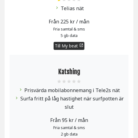
Telias nät
chevron_right
Från 225 kr / mån
Fria samtal & sms
5 gb data
Till My beat
open_in_new
Katshing
Prisvärda mobilabonnemang i Tele2s nät
chevron_right
Surfa fritt på låg hastighet när surfpotten är
chevron_right
slut
Från 95 kr / mån
Fria samtal & sms
2 gb data