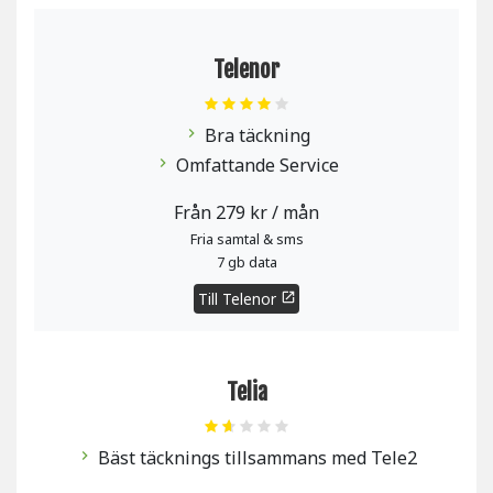
Telenor
Bra täckning
chevron_right
Omfattande Service
chevron_right
Från 279 kr / mån
Fria samtal & sms
7 gb data
Till Telenor
open_in_new
Telia
Bäst täcknings tillsammans med Tele2
chevron_right