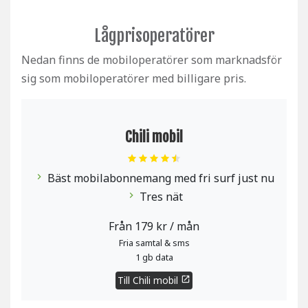
Lågprisoperatörer
Nedan finns de mobiloperatörer som marknadsför
sig som mobiloperatörer med billigare pris.
Chili mobil
Bäst mobilabonnemang med fri surf just nu
chevron_right
Tres nät
chevron_right
Från 179 kr / mån
Fria samtal & sms
1 gb data
Till Chili mobil
open_in_new