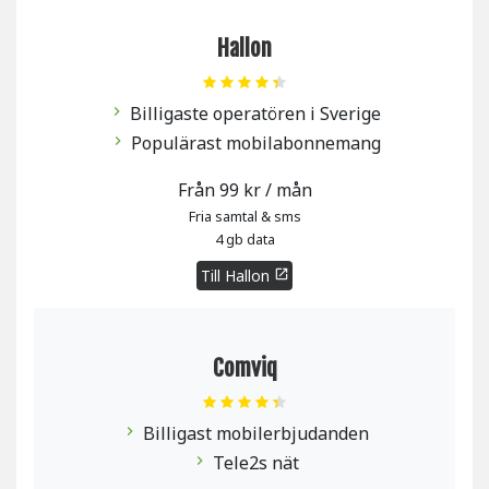
Hallon
Billigaste operatören i Sverige
chevron_right
Populärast mobilabonnemang
chevron_right
Från 99 kr / mån
Fria samtal & sms
4 gb data
Till Hallon
open_in_new
Comviq
Billigast mobilerbjudanden
chevron_right
Tele2s nät
chevron_right