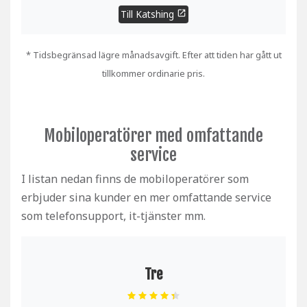
Till Katshing
open_in_new
* Tidsbegränsad lägre månadsavgift. Efter att tiden har gått ut
tillkommer ordinarie pris.
Mobiloperatörer med omfattande
service
I listan nedan finns de mobiloperatörer som
erbjuder sina kunder en mer omfattande service
som telefonsupport, it-tjänster mm.
Tre