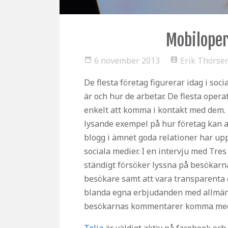
Mobiloper
6 november 2013
Erik Thorse
date_range
account_box
De flesta företag figurerar idag i soc
är och hur de arbetar. De flesta opera
enkelt att komma i kontakt med dem.
lysande exempel på hur företag kan a
blogg i ämnet goda relationer har u
sociala medier. I en intervju med Tres
ständigt försöker lyssna på besökarn
besökare samt att vara transparenta 
blanda egna erbjudanden med allmän 
besökarnas kommentarer komma med e