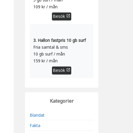
109 kr / mån
Besök
open_in_new
3. Hallon fastpris 10 gb surf
Fria samtal & sms
10 gb surf / mån
159 kr / mån
Besök
open_in_new
Kategorier
Blandat
Fakta