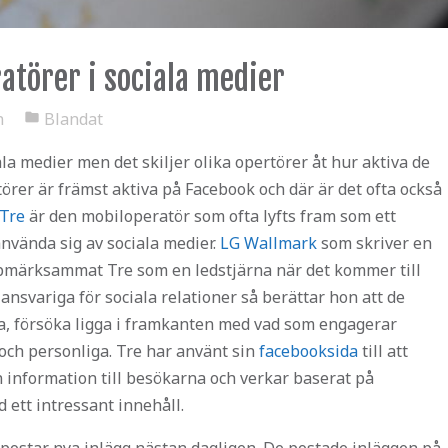
atörer i sociala medier
n
Blandat
folder
iala medier men det skiljer olika opertörer åt hur aktiva de
törer är främst aktiva på Facebook och där är det ofta också
Tre
är den mobiloperatör som ofta lyfts fram som ett
nvända sig av sociala medier.
LG Wallmark
som skriver en
ppmärksammat Tre som en ledstjärna när det kommer till
 ansvariga för sociala relationer så berättar hon att de
a, försöka ligga i framkanten med vad som engagerar
och personliga. Tre har använt sin
facebooksida
till att
information till besökarna och verkar baserat på
tt intressant innehåll.