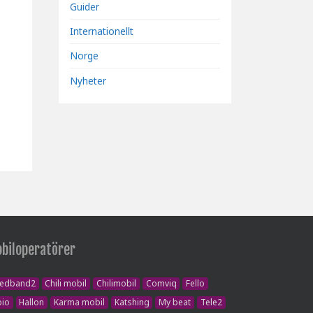
Guider
Internationellt
Norge
Nyheter
biloperatörer
redband2
Chili mobil
Chilimobil
Comviq
Fello
bio
Hallon
Karma mobil
Katshing
My beat
Tele2